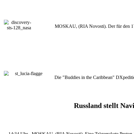
MOSKAU, (RIA Novosti). Der für den 17. 
Die "Buddies in the Caribbean" DXpeditio
Russland stellt Nav
14:34 Uhr - MOSKAU, (RIA Novosti). Eine Trägerrakete Proton-M