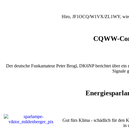
Hiro, JF1OCQ/W1VX/ZL1WY, wird al
CQWW-Conte
Der deutsche Funkamateur Peter Brogl, DK6NP berichtet über ei
Signale g
Energiesparla
Gut fürs Klima - schädlich für den 
in 