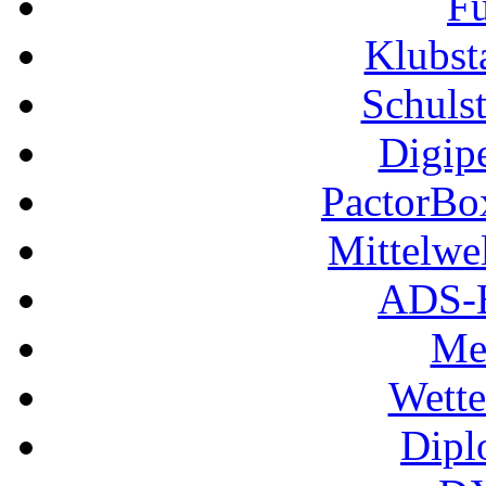
Fu
Klubs
Schuls
Digip
PactorB
Mittelwe
ADS-B
Me
Wette
Dipl