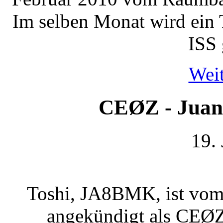
Im selben Monat wird ein 
ISS 
Weit
CEØZ - Juan
19.
Toshi, JA8BMK, ist vom 
angekündigt als CEØ