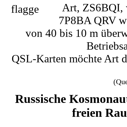
Art, ZS6BQI, w
7P8BA QRV wer
von 40 bis 10 m überw
Betriebs
QSL-Karten möchte Art di
(Qu
Russische Kosmonau
freien Ra