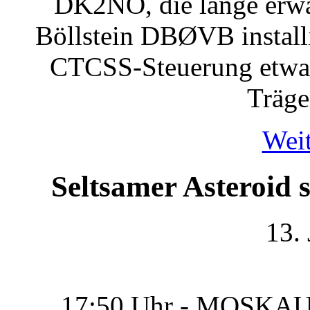
DK2NO, die lange erw
Böllstein DBØVB installi
CTCSS-Steuerung etwas 
Träge
Weit
Seltsamer Asteroid
13.
17:50 Uhr - MOSKAU, 