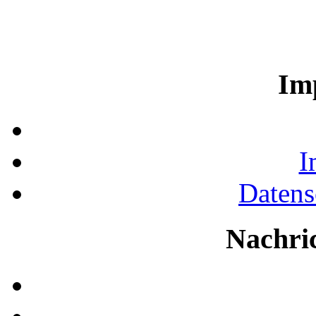
Im
I
Datens
Nachri