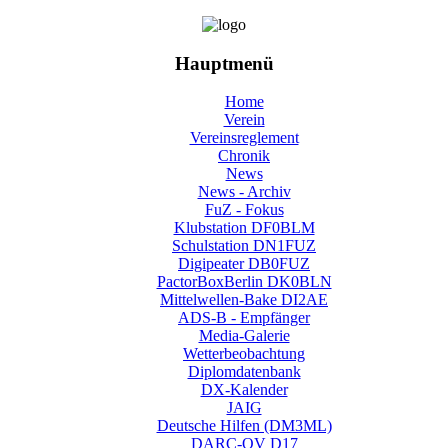
Hauptmenü
Home
Verein
Vereinsreglement
Chronik
News
News - Archiv
FuZ - Fokus
Klubstation DF0BLM
Schulstation DN1FUZ
Digipeater DB0FUZ
PactorBoxBerlin DK0BLN
Mittelwellen-Bake DI2AE
ADS-B - Empfänger
Media-Galerie
Wetterbeobachtung
Diplomdatenbank
DX-Kalender
JAIG
Deutsche Hilfen (DM3ML)
DARC-OV D17