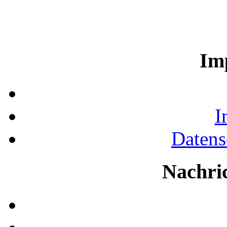
Im
I
Datens
Nachri