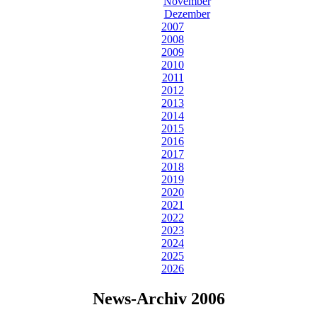
November
Dezember
2007
2008
2009
2010
2011
2012
2013
2014
2015
2016
2017
2018
2019
2020
2021
2022
2023
2024
2025
2026
News-Archiv 2006