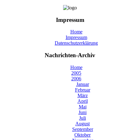
Impressum
Home
Impressum
Datenschutzerklärung
Nachrichten-Archiv
Home
2005
2006
Januar
Februar
März
April
Mai
Juni
Juli
August
September
Oktober