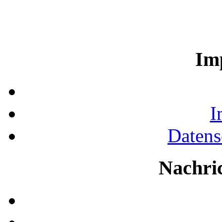
Im
I
Datens
Nachri