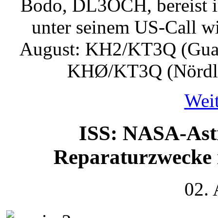
Bodo, DL3OCH, bereist i
unter seinem US-Call wi
August: KH2/KT3Q (Guam,
KHØ/KT3Q (Nördli
Weit
ISS: NASA-Astr
Reparaturzwecke 
02.