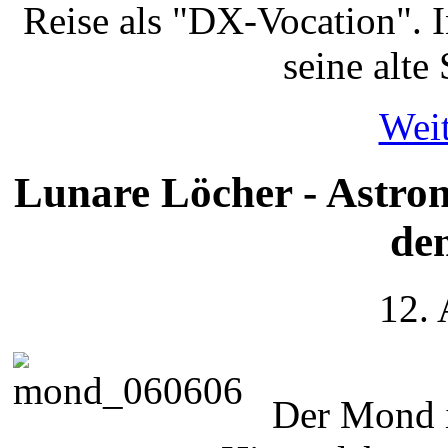
Reise als "DX-Vocation". I
seine alt
Weit
Lunare Löcher - Astro
de
12.
Der Mond i