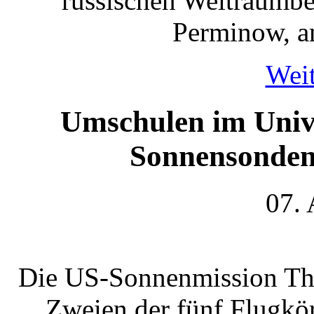
russischen Weltraumbe
Perminow, a
Weit
Umschulen im Univ
Sonnensonden
07.
Die US-Sonnenmission The
Zweien der fünf Flugkör