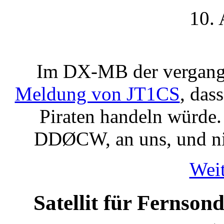
10.
Im DX-MB der vergange
Meldung von JT1CS
, das
Piraten handeln würde
DDØCW, an uns, und nim
Weit
Satellit für Fernson