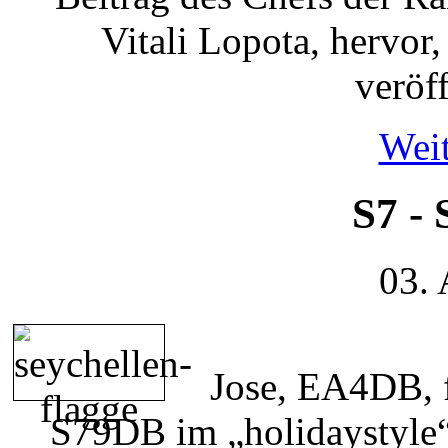
Vitali Lopota, hervor, 
veröff
Weit
S7 - 
03.
Jose, EA4DB, f
S79DB im „holidaystyle“