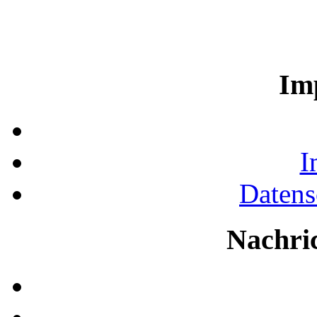
Im
I
Datens
Nachri