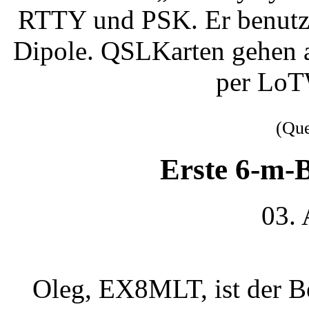
RTTY und PSK. Er benutzt
Dipole. QSLKarten gehen a
per LoT
(Qu
Erste 6-m-B
03.
Oleg, EX8MLT, ist der Be