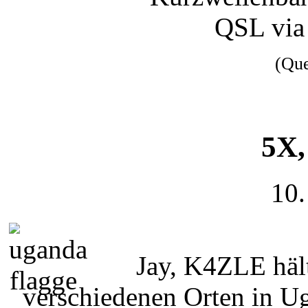
QSL via
(Qu
5X,
10.
Jay, K4ZLE hält
verschiedenen Orten in U