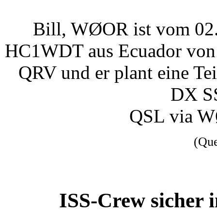
Bill, WØOR ist vom 02. 
HC1WDT aus Ecuador von 
QRV und er plant eine Te
DX SS
QSL via W
(Qu
ISS-Crew sicher 