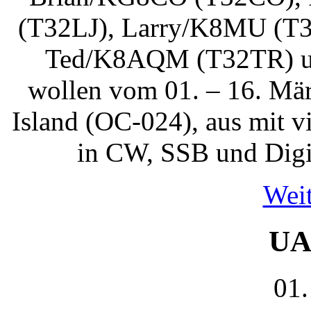
(T32LJ), Larry/K8MU (T
Ted/K8AQM (T32TR) 
wollen vom 01. – 16. Mär
Island (OC-024), aus mit v
in CW, SSB und Digi
Weit
UA
01.