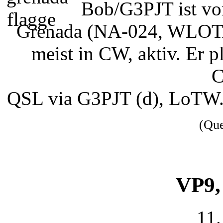
Bob/G3PJT ist vo
Grenada (NA-024, WLOTA 
meist in CW, aktiv. Er
C
QSL via G3PJT (d), LoTW.
(Qu
VP9,
11.