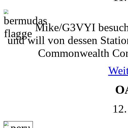
Mike/G3VYI besuch
und will von dessen Stat
Commonwealth Cont
Weit
OA
12.