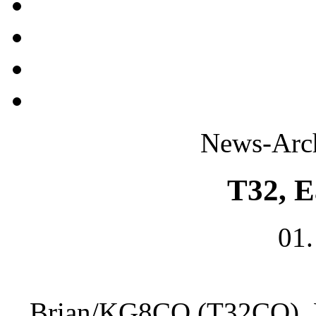
News-Arch
T32, E
01.
Brian/KG8CO (T32CO), 