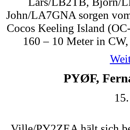
Lars/LB2TB, Bjorn/
John/LA7GNA sorgen vom 
Cocos Keeling Island (OC
160 – 10 Meter in CW,
Weit
PYØF, Fern
15.
Ville/PY2ZEA hält sich b