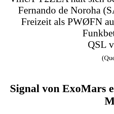
Fernando de Noroha (SA
Freizeit als PWØFN a
Funkbet
QSL 
(Qu
Signal von ExoMars 
M