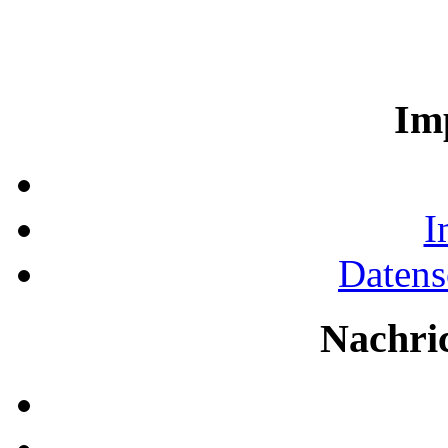
Im
I
Datens
Nachri