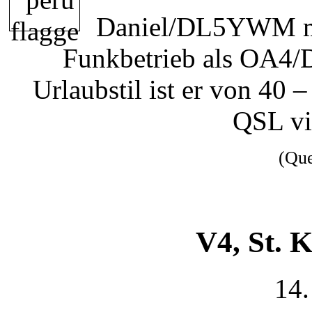
Daniel/DL5YWM ma
Funkbetrieb als OA4
Urlaubstil ist er von 40
QSL v
(Qu
V4, St. K
14.