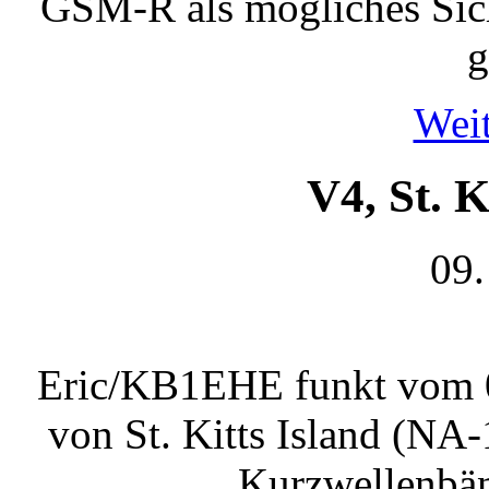
GSM-R als mögliches Sich
g
Weit
V4, St. K
09.
Eric/KB1EHE funkt vom 
von St. Kitts Island (NA-
Kurzwellenbän