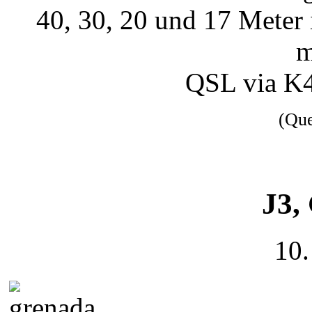
40, 30, 20 und 17 Mete
m
QSL via K
(Qu
J3,
10.