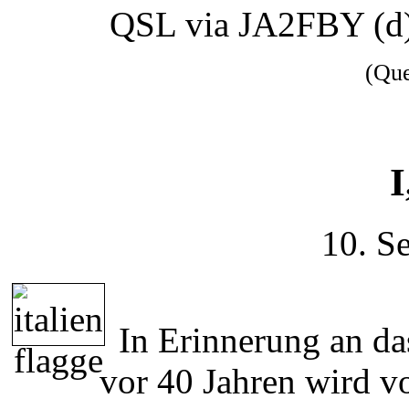
QSL via JA2FBY (d
(Qu
I
10. S
In Erinnerung an da
vor 40 Jahren wird v