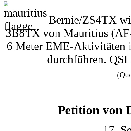
Bernie/ZS4TX wil
3B8TX von Mauritius (AF
6 Meter EME-Aktivitäten
durchführen. QSL
(Qu
Petition vo
17. S