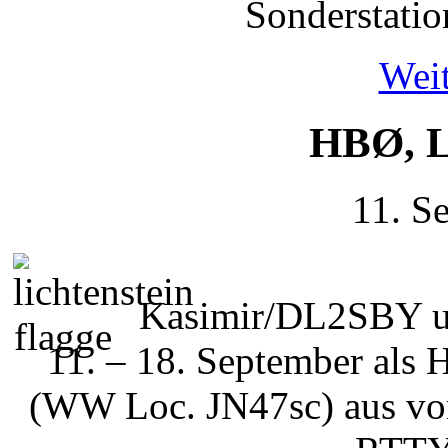
Sonderstatio
Weit
HBØ, L
11. S
Kasimir/DL2SBY 
11. – 18. September als
(WW Loc. JN47sc) aus vo