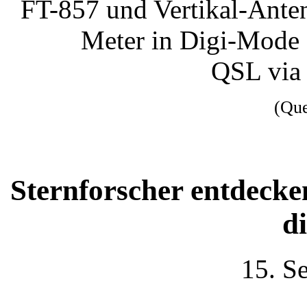
FT-857 und Vertikal-Ante
Meter in Digi-Mode
QSL via
(Qu
Sternforscher entdecke
d
15. S