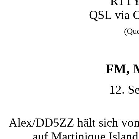
RTTY
QSL via 
(Qu
FM, M
12. S
Alex/DD5ZZ hält sich vom
auf Martinique Islan