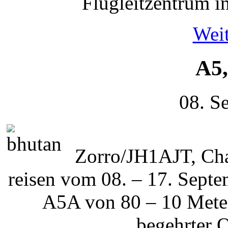
Flugleitzentrum i
Weit
A5,
08. S
Zorro/JH1AJT, Ch
reisen vom 08. – 17. Sept
A5A von 80 – 10 Mete
begehrter 