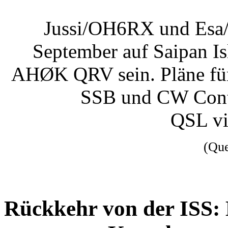
Jussi/OH6RX und Esa
September auf Saipan I
AHØK QRV sein. Pläne f
SSB und CW Contes
QSL v
(Qu
Rückkehr von der ISS: