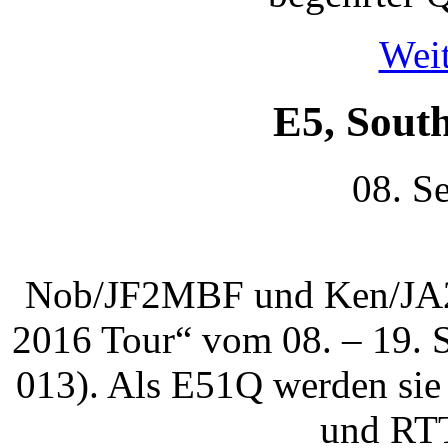
Weit
E5, Sout
08. S
Nob/JF2MBF und Ken/JA2FJ
2016 Tour“ vom 08. – 19. 
013). Als E51Q werden sie
und RT