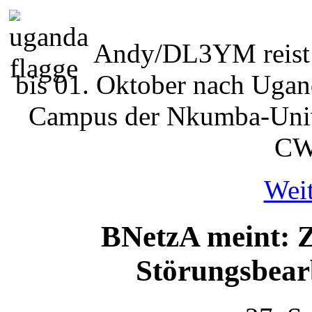
Andy/DL3YM reist 
bis 01. Oktober nach Ugand
Campus der Nkumba-Unive
CW
Weit
BNetzA meint: Z
Störungsbear