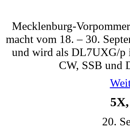
Mecklenburg-Vorpommer
macht vom 18. – 30. Septe
und wird als DL7UXG/p im
CW, SSB und D
Weit
5X,
20. S