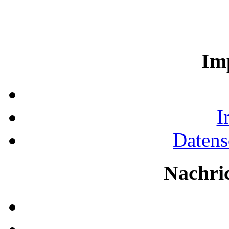
Im
I
Datens
Nachri