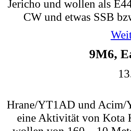
Jericho und wollen als E4
CW und etwas SSB bzw.
Weit
9M6, E
13
Hrane/YT1AD und Acim/Y
eine Aktivität von Kota 
wollen von 160 – 10 Met