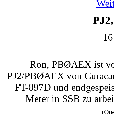
Weit
PJ2
16
Ron, PBØAEX ist vom
PJ2/PBØAEX von Curacao
FT-897D und endgespeist
Meter in SSB zu arbe
(Qu