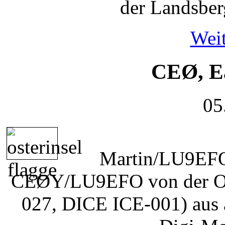
der Landsber
Weit
CEØ, Ea
05
Martin/LU9EFO 
CEØY/LU9EFO von der Os
027, DICE ICE-001) aus 