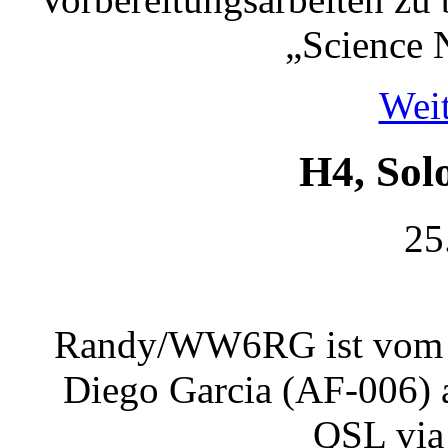
„Science 
Weit
H4, Sol
25
Randy/WW6RG ist vom 2
Diego Garcia (AF-006) a
QSL vi