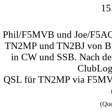
15
Phil/F5MVB und Joe/F5AOW
TN2MP und TN2BJ von Braz
in CW und SSB. Nach der 
ClubLog
QSL für TN2MP via F5MV
(Qu