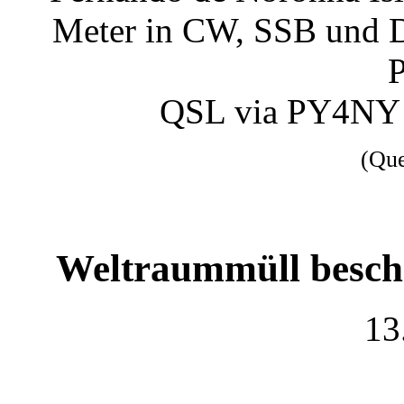
Meter in CW, SSB und D
P
QSL via PY4NY 
(Qu
Weltraummüll beschä
13