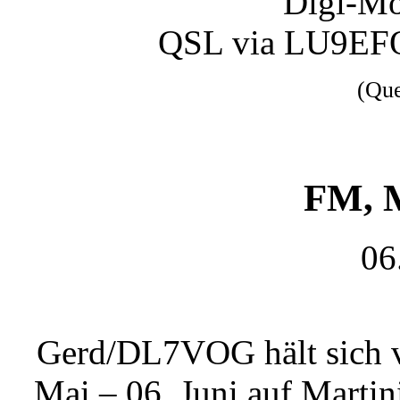
Digi-Mo
QSL via LU9EFO
(Qu
FM, M
06
Gerd/DL7VOG hält sich v
Mai – 06. Juni auf Marti