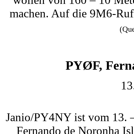
machen. Auf die 9M6-Rufz
(Qu
PYØF, Fern
13
Janio/PY4NY ist vom 13. 
Fernando de Noronha Isl