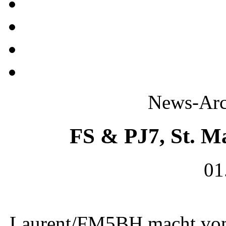
News-Arc
FS & PJ7, St. M
01
Laurent/FM5BH macht vom 