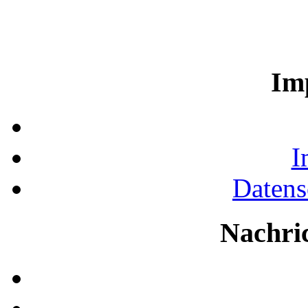
Im
I
Datens
Nachri