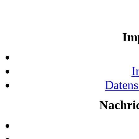
Im
I
Datens
Nachri