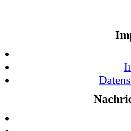
Im
I
Datens
Nachri