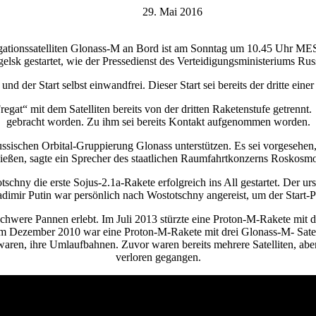
29. Mai 2016
igationssatelliten Glonass-M an Bord ist am Sonntag um 10.45 Uhr M
lsk gestartet, wie der Pressedienst des Verteidigungsministeriums Russ
nd der Start selbst einwandfrei. Dieser Start sei bereits der dritte eine
egat“ mit dem Satelliten bereits von der dritten Raketenstufe getrennt.
gebracht worden. Zu ihm sei bereits Kontakt aufgenommen worden.
ssischen Orbital-Gruppierung Glonass unterstützen. Es sei vorgesehen, b
ießen, sagte ein Sprecher des staatlichen Raumfahrtkonzerns Roskos
y die erste Sojus-2.1a-Rakete erfolgreich ins All gestartet. Der urspr
imir Putin war persönlich nach Wostotschny angereist, um der Start-P
chwere Pannen erlebt. Im Juli 2013 stürzte eine Proton-M-Rakete mit dr
ezember 2010 war eine Proton-M-Rakete mit drei Glonass-M- Satellit
 waren, ihre Umlaufbahnen. Zuvor waren bereits mehrere Satelliten, ab
verloren gegangen.