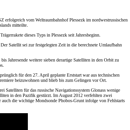
ESZ erfolgreich vom Weltraumbahnhof Plessezk im nordwestrussischen
lands mitteilte.
r Trägerrakete dieses Typs in Plessezk seit Jahresbeginn.
 Der Satellit sei zur festgelegten Zeit in die berechnete Umlaufbahn
is Jahresende weitere sieben derartige Satelliten in den Orbit zu
mos.
ünglich für den 27. April geplante Erststart war aus technischen
remiere beizuwohnen und blieb bis zum Gelingen vor Ort.
ei Satelliten für das russische Navigationssystem Glonass wenige
en in den Pazifik gestürzt. Im August 2012 verfehlten zwei
er auch die wichtige Mondsonde Phobos-Grunt infolge von Fehlstarts