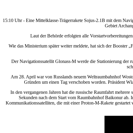
15:10 Uhr - Eine Mittelklasse-Trägerrakete Sojus-2.1B mit dem Nav
Gebiet Archange
Laut der Behörde erfolgten alle Vorstartvorbereitungen u
Wie das Ministerium später weiter meldete, hat sich der Booster „Fr
Der Navigationssatellit Glonass-M werde die Stationierung der ru
sch
Am 28. April war von Russlands neuem Weltraumbahnhof Wostotschn
Gründen um einen Tag verschoben worden. Präsident Wlad
In den vergangenen Jahren hat die russische Raumfahrt mehrere s
Sekunden nach dem Start vom Raumbahnhof Baikonur ab. Im D
Kommunikationssatelliten, die mit einer Proton-M-Rakete gestartet