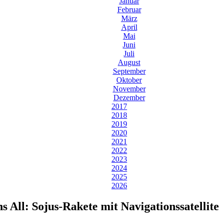
Januar
Februar
März
April
Mai
Juni
Juli
August
September
Oktober
November
Dezember
2017
2018
2019
2020
2021
2022
2023
2024
2025
2026
s All: Sojus-Rakete mit Navigationssatellit