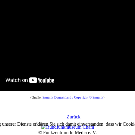
(Quelle:
Sputnik Deutschland / Copyright © Sputnik
)
Zurück
g unserer Dienste erklären Sie sich damit einverstanden, dass wir Cook
© Funkzentrum In Media e. V.