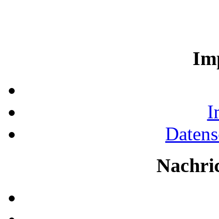
Im
I
Datens
Nachri