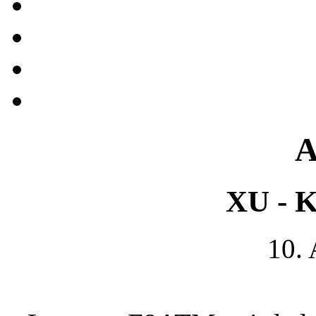
A
XU - 
10.