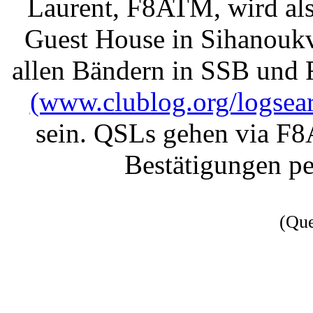
Laurent, F8ATM, wird a
Guest House in Sihanoukv
allen Bändern in SSB und 
(www.clublog.org/logs
sein. QSLs gehen via F8
Bestätigungen p
(Qu