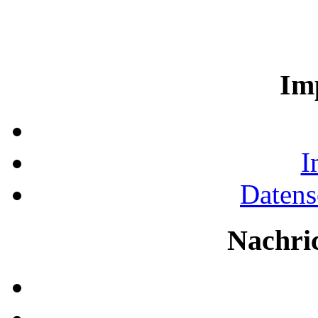
Im
I
Datens
Nachri