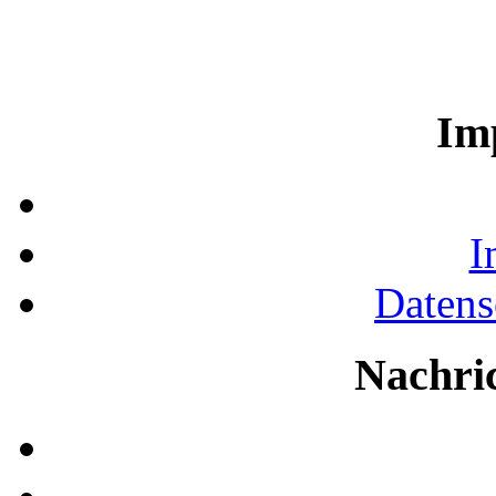
Im
I
Datens
Nachri