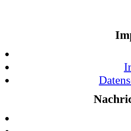
Im
I
Datens
Nachri