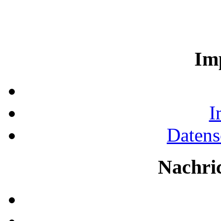
Im
I
Datens
Nachri