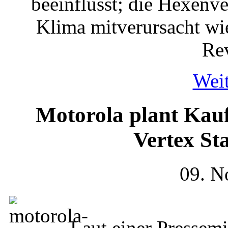
beeinflusst; die Hexenv
Klima mitverursacht wie
Rev
Weit
Motorola plant Kauf
Vertex St
09. N
Laut einer Pressemi