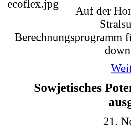
Auf der Ho
Strals
Berechnungsprogramm für
downl
Weit
Sowjetisches Pote
aus
21. N