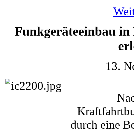
Weit
Funkgeräteeinbau in 
erl
13. N
Nac
Kraftfahrtb
durch eine B