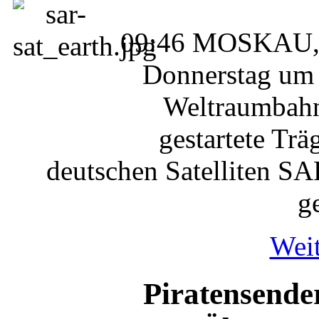
09:46 MOSKAU, (
Donnerstag um
Weltraumbahn
gestartete Tr
deutschen Satelliten S
g
Weit
Piratensend