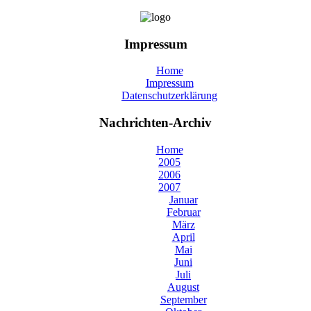
Impressum
Home
Impressum
Datenschutzerklärung
Nachrichten-Archiv
Home
2005
2006
2007
Januar
Februar
März
April
Mai
Juni
Juli
August
September