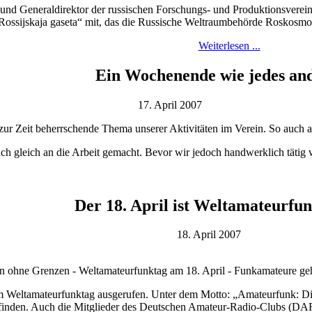
r und Generaldirektor der russischen Forschungs- und Produktionsverei
Rossijskaja gaseta“ mit, das die Russische Weltraumbehörde Roskosmos a
Weiterlesen ...
Ein Wochenende wie jedes ande
17. April 2007
s zur Zeit beherrschende Thema unserer Aktivitäten im Verein. So au
s auch gleich an die Arbeit gemacht. Bevor wir jedoch handwerklich tätig
Der 18. April ist Weltamateurfu
18. April 2007
 ohne Grenzen - Weltamateurfunktag am 18. April - Funkamateure geh
m Weltamateurfunktag ausgerufen. Unter dem Motto: „Amateurfunk: Di
tfinden. Auch die Mitglieder des Deutschen Amateur-Radio-Clubs (DARC)