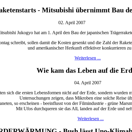
Raketenstarts - Mitsubishi übernimmt Bau 
02. April 2007
tsubishi Jukogyo hat am 1. April den Bau der japanischen Trägerrak
tag schreibt, sollen damit die Kosten gesenkt und die Zahl der Raketen
und amerikanischer Herkunft effektiver konkurrieren z
Weiterlesen ...
Wie kam das Leben auf die Er
04. April 2007
n sich die ersten Lebensformen nicht auf der Erde, sondern wurden m
Untersuchungen zeigen, dass Mikroben eine solche Reise ü
eten, so erscheinen - beeinflusst von der Filmindustrie - grüne Ma
Mit Ufos durchqueren sie das All, landen auf der Erde und neh
Weiterlesen ...
RDERWÄRMUNG - Bush lässt Uno-Klimaber