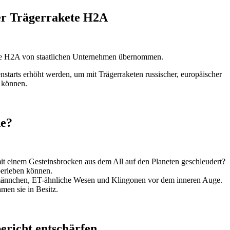
der Trägerrakete H2A
ete H2A von staatlichen Unternehmen übernommen.
starts erhöht werden, um mit Trägerraketen russischer, europäischer
u können.
de?
it einem Gesteinsbrocken aus dem All auf den Planeten geschleudert?
berleben können.
rsmännchen, ET-ähnliche Wesen und Klingonen vor dem inneren Auge.
men sie in Besitz.
icht entschärfen