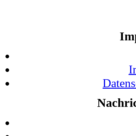
Im
I
Datens
Nachri