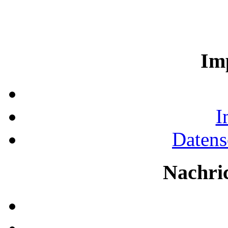
Im
I
Datens
Nachri