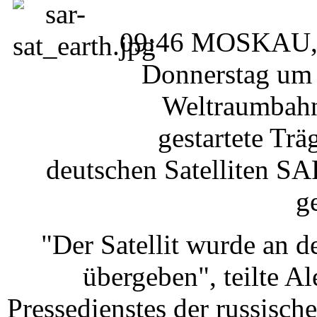
09:46 MOSKAU, (
Donnerstag um
Weltraumbahn
gestartete Tr
deutschen Satelliten S
g
"Der Satellit wurde an 
übergeben", teilte Al
Pressedienstes der russisc