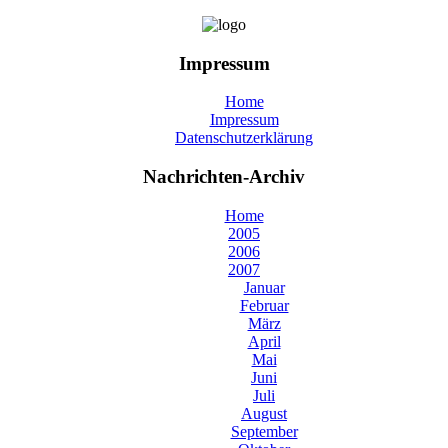
Impressum
Home
Impressum
Datenschutzerklärung
Nachrichten-Archiv
Home
2005
2006
2007
Januar
Februar
März
April
Mai
Juni
Juli
August
September