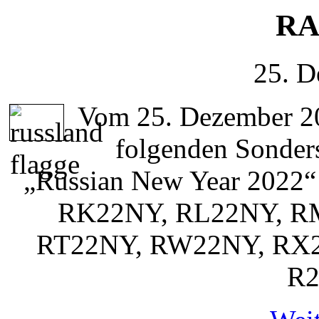
RA
25. D
Vom 25. Dezember 20
folgenden Sonder
„Russian New Year 2022“
RK22NY, RL22NY, R
RT22NY, RW22NY, RX
R2