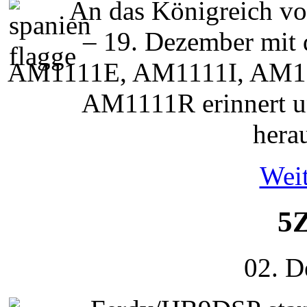
An das Königreich v
– 19. Dezember mit
AM1111E, AM1111I, AM1
AM1111R erinnert u
hera
Weit
5Z
02. D