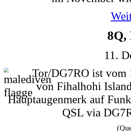
Weit
8Q,
11. D
Tor/DG7RO ist vom 1
von Fihalhohi Islan
Hauptaugenmerk auf Funkv
QSL via DG7R
(Qu