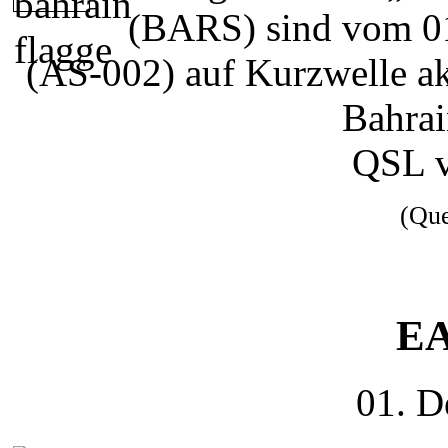
(BARS) sind vom 0
(AS-002) auf Kurzwelle ak
Bahrai
QSL 
(Qu
EA
01. D