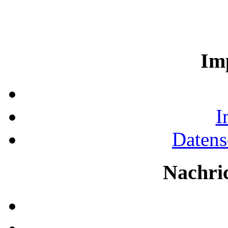
Im
I
Datens
Nachri