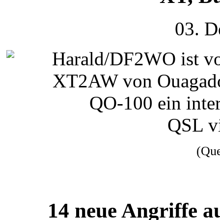
03. D
Harald/DF2WO ist vo
XT2AW von Ouagadou
QO-100 ein inte
QSL v
(Qu
14 neue Angriffe 