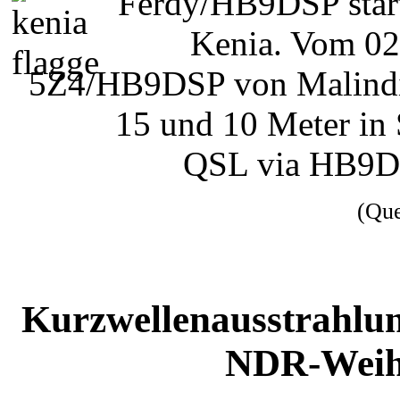
Ferdy/HB9DSP start
Kenia. Vom 02.
5Z4/HB9DSP von Malindi 
15 und 10 Meter in 
QSL via HB9D
(Qu
Kurzwellenausstrahlun
NDR-Weih