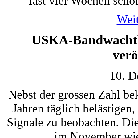
fast vier Wochen scho
Weit
USKA-Bandwachtb
verö
10. D
Nebst der grossen Zahl beka
Jahren täglich belästige
Signale zu beobachten. Di
im November wie