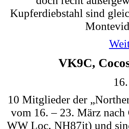
doch recht außergew
Kupferdiebstahl sind glei
Montevide
Weit
VK9C, Cocos 
16.
10 Mitglieder der „Northe
vom 16. – 23. März nach 
WW Loc. NH87jt) und sind