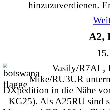
hinzuzuverdienen. Er
Weit
A2, 
15.
Vasily/R7AL, 
Mike/RU3UR unterne
DXpedition in die Nähe v
KG25). Als A25RU sind si