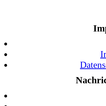
Im
I
Datens
Nachri