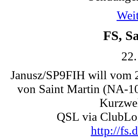
Weit
FS, S
22.
Janusz/SP9FIH will vom 2
von Saint Martin (NA-1
Kurzwel
QSL via ClubL
http://fs.