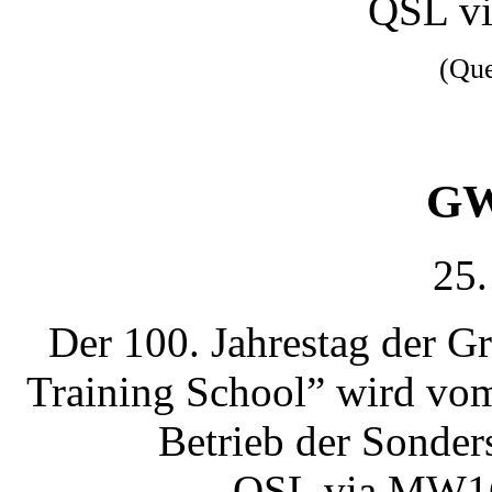
QSL v
(Qu
GW
25.
Der 100. Jahrestag der G
Training School” wird vom
Betrieb der Sonder
QSL via MW1