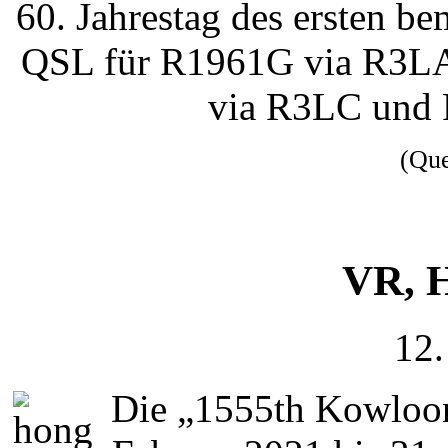
60. Jahrestag des ersten b
QSL für R1961G via R3L
via R3LC und
(Qu
VR, 
12.
Die „1555th Kowloo