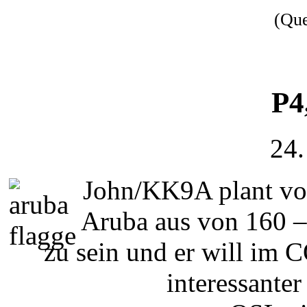
(Qu
P4
24.
John/KK9A plant vo
Aruba aus von 160 
zu sein und er will i
interessante