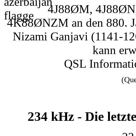
4J88ØM, 4J88ØN
4K88ØNZM an den 880. Jah
Nizami Ganjavi (1141-12
kann erw
QSL Informat
(Qu
234 kHz - Die letzt