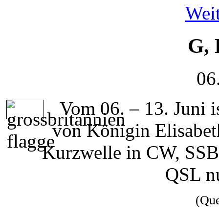
Weit
G, 
06
Vom 06. – 13. Juni i
von Königin Elisabe
Kurzwelle in CW, SS
QSL nu
(Qu