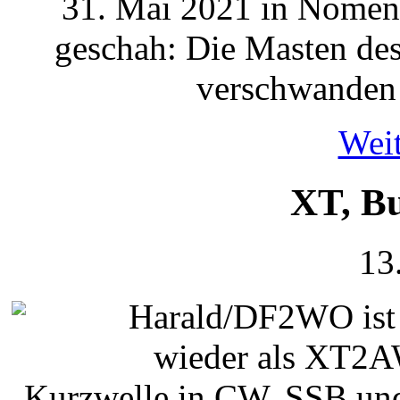
31. Mai 2021 in Nomen
geschah: Die Masten des
verschwanden 
Weit
XT, B
13
Harald/DF2WO ist 
wieder als XT2A
Kurzwelle in CW, SSB und