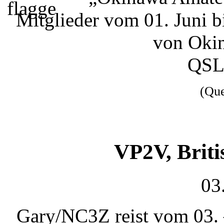
Mitglieder vom 01. Juni
von Okin
QSL 
(Qu
VP2V, Briti
03
Gary/NC3Z reist vom 03. –