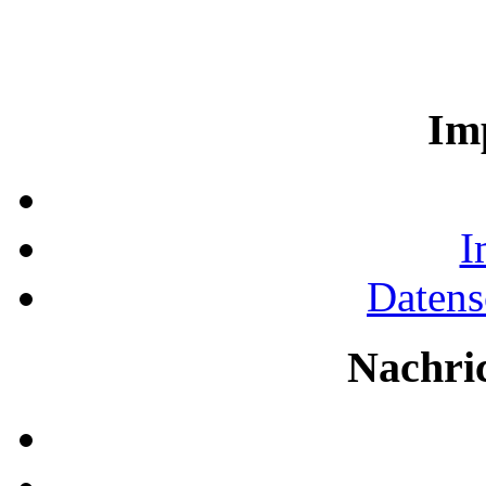
Im
I
Datens
Nachri