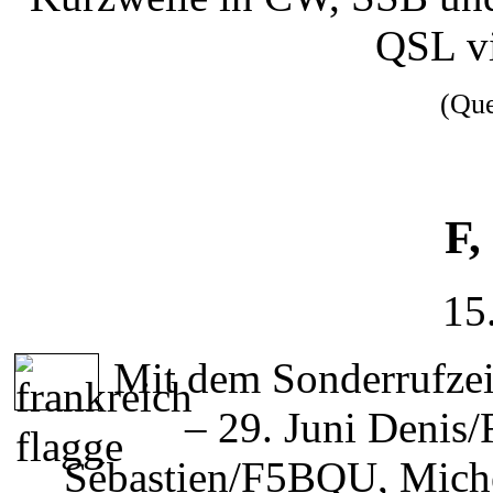
QSL v
(Qu
F,
15
Mit dem Sonderrufz
– 29. Juni Denis
Sébastien/F5BQU, Mich