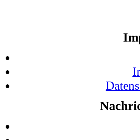
Im
I
Datens
Nachri