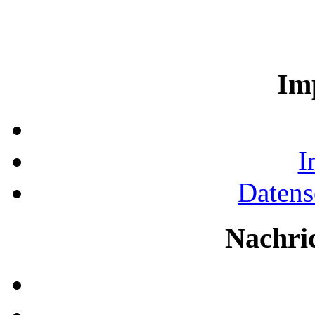
Im
I
Datens
Nachri