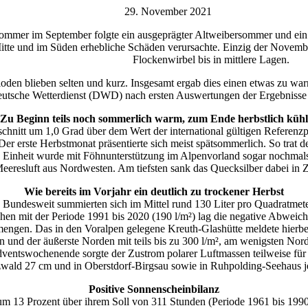
29. November 2021
mmer im September folgte ein ausgeprägter Altweibersommer und ein m
itte und im Süden erhebliche Schäden verursachte. Einzig der Novembe
Flockenwirbel bis in mittlere Lagen.
ioden blieben selten und kurz. Insgesamt ergab dies einen etwas zu wa
eutsche Wetterdienst (DWD) nach ersten Auswertungen der Ergebnisse 
Zu Beginn teils noch sommerlich warm, zum Ende herbstlich kühl
schnitt um 1,0 Grad über dem Wert der international gültigen Referen
r erste Herbstmonat präsentierte sich meist spätsommerlich. So trat d
Einheit wurde mit Föhnunterstützung im Alpenvorland sogar nochmals
Meeresluft aus Nordwesten. Am tiefsten sank das Quecksilber dabei in
Wie bereits im Vorjahr ein deutlich zu trockener Herbst
. Bundesweit summierten sich im Mittel rund 130 Liter pro Quadratmet
chen mit der Periode 1991 bis 2020 (190 l/m²) lag die negative Abweic
ngen. Das in den Voralpen gelegene Kreuth-Glashütte meldete hierbei
n und der äußerste Norden mit teils bis zu 300 l/m², am wenigsten Nor
ventswochenende sorgte der Zustrom polarer Luftmassen teilweise für 
ald 27 cm und in Oberstdorf-Birgsau sowie in Ruhpolding-Seehaus j
Positive Sonnenscheinbilanz
m 13 Prozent über ihrem Soll von 311 Stunden (Periode 1961 bis 1990).