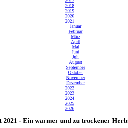
2017
2018
2019
2020
2021
Januar
Februar
März
April
Mai
Juni
Juli
August
September
Oktober
November
Dezember
2022
2023
2024
2025
2026
 2021 - Ein warmer und zu trockener Herbs