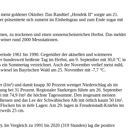
eist goldener Oktober. Das Randtief „Hendrik II“ sorgte am 21.
r präsentierte sich zumeist im Einheitsgrau und zum Ende sogar mit
rmen, zu trockenen und einen sonnenscheinreichen Herbst. Das meldet
seiner rund 2000 Messstationen.
zperiode 1961 bis 1990. Gegenüber der aktuellen und wärmeren
er bundesweit heißeste Tag im Herbst, am 9. September mit 30,0 °C in
 ein Sommertag verzeichnet. Auch der November verlief meist mild,
 Zwiesel im Bayrischen Wald am 25. November mit -7,7 °C.
er (l/m²) und damit knapp 30 Prozent weniger Niederschlag als im
hung bei 31 Prozent. Regionaler Starkregen führte am 26. September
 mit 74,9 l/m² die höchste Tagessumme. Den insgesamt meisten
dhessen und das Lee der Schwäbischen Alb mit örtlich kaum 50 l/m².
Flocken bis in tiefe Lagen: Am 29. lagen in Freudenstadt-Kniebis im
eweils 25 cm.
 Im Vergleich zu 1991 bis 2020 (319 Stunden) lag die positive