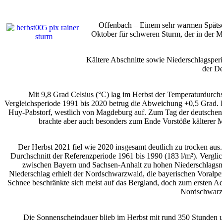
Offenbach – Einem sehr warmen Spätso
Oktober für schweren Sturm, der in der M
Kältere Abschnitte sowie Niederschlagsper
der D
Mit 9,8 Grad Celsius (°C) lag im Herbst der Temperaturdurch
Vergleichsperiode 1991 bis 2020 betrug die Abweichung +0,5 Grad. De
Huy-Pabstorf, westlich von Magdeburg auf. Zum Tag der deutschen 
brachte aber auch besonders zum Ende Vorstöße kälterer 
Der Herbst 2021 fiel wie 2020 insgesamt deutlich zu trocken aus
Durchschnitt der Referenzperiode 1961 bis 1990 (183 l/m²). Vergli
zwischen Bayern und Sachsen-Anhalt zu hohen Niederschlagsme
Niederschlag erhielt der Nordschwarzwald, die bayerischen Voralpe
Schnee beschränkte sich meist auf das Bergland, doch zum ersten Ad
Nordschwarzw
Die Sonnenscheindauer blieb im Herbst mit rund 350 Stunden u