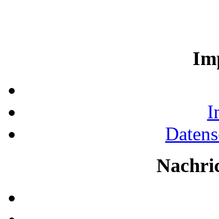
Im
I
Datens
Nachri