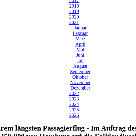
2017
2018
2019
2020
2021
Januar
Februar
März
April
Mai
Juni
Juli
August
September
Oktober
November
Dezember
2022
2023
2024
2025
2026
hrem längsten Passagierflug - Im Auftrag d