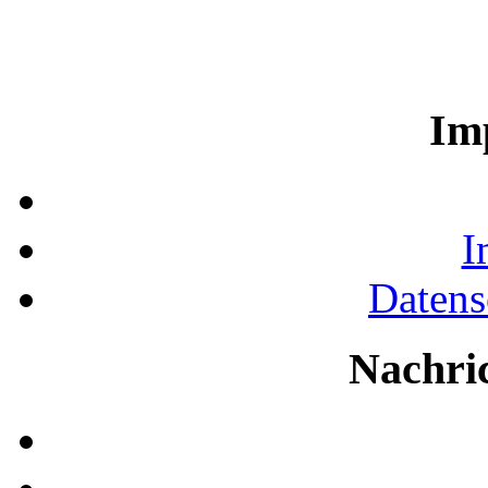
Im
I
Datens
Nachri