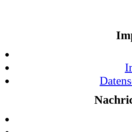
Im
I
Datens
Nachri