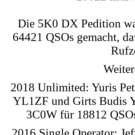
Die 5K0 DX Pedition wa
64421 QSOs gemacht, dav
Rufz
Weiter
2018 Unlimited: Yuris Pe
YL1ZF und Girts Budis 
3C0W für 18812 QSOs 
2016 Single Operator: J