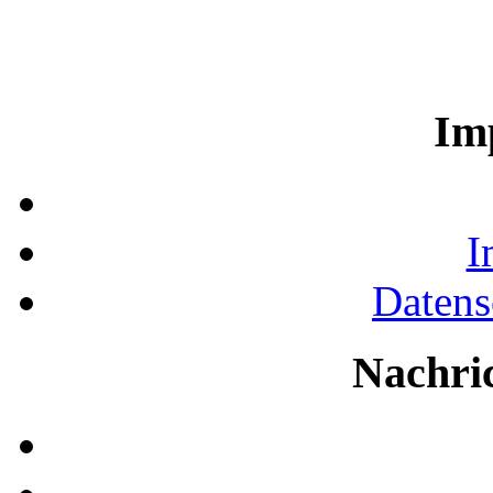
Im
I
Datens
Nachri