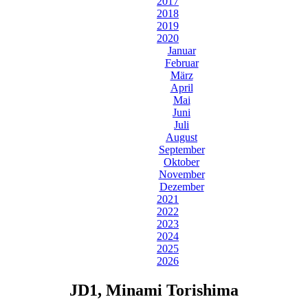
2017
2018
2019
2020
Januar
Februar
März
April
Mai
Juni
Juli
August
September
Oktober
November
Dezember
2021
2022
2023
2024
2025
2026
JD1, Minami Torishima