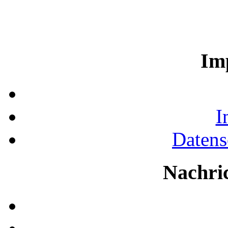
Im
I
Datens
Nachri