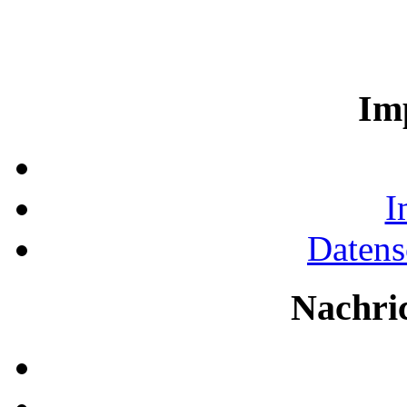
Im
I
Datens
Nachri