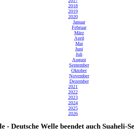
2017
2018
2019
2020
Januar
Februar
März
April
Mai
Juni
Juli
August
September
Oktober
November
Dezember
2021
2022
2023
2024
2025
2026
e - Deutsche Welle beendet auch Suaheli-