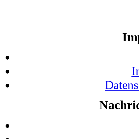
Im
I
Datens
Nachri