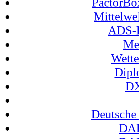
PactorB
Mittelwe
ADS-B
Me
Wette
Dipl
DX
Deutsche
DA