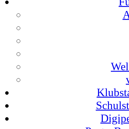
Fu
A
Wel
Klubs
Schuls
Digip