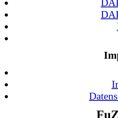
DA
DA
Im
I
Datens
FuZ