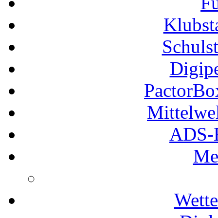
Fu
Klubs
Schuls
Digip
PactorB
Mittelwe
ADS-B
Me
Wette