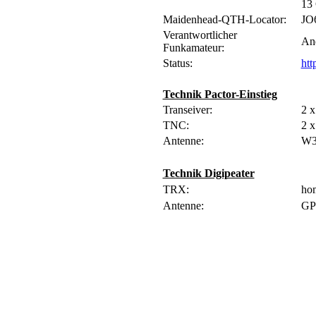
13 
Maidenhead-QTH-Locator:
JO
Verantwortlicher
An
Funkamateur:
Status:
htt
Technik Pactor-Einstieg
Transeiver:
2 
TNC:
2 
Antenne:
W3
Technik Digipeater
TRX:
ho
Antenne:
GP