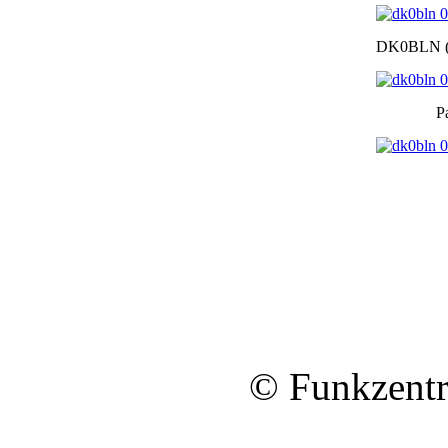
DK0BLN (n
P
© Funkzentr