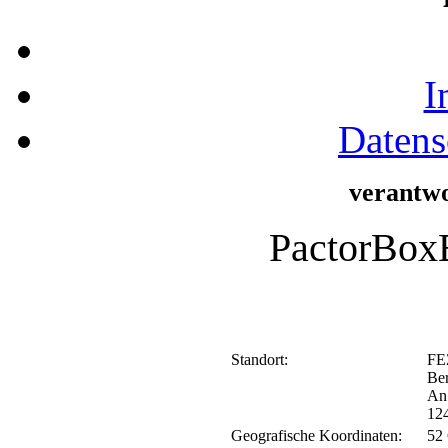
I
Datens
verantwo
PactorBox
Standort:
FEZ
Ber
An
124
Geografische Koordinaten:
52 