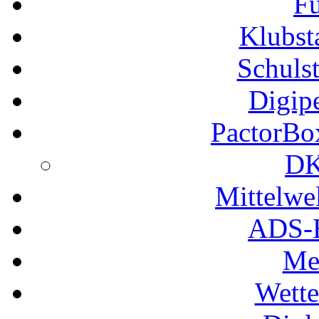
Fu
Klubs
Schuls
Digip
PactorB
DK
Mittelwe
ADS-B
Me
Wette