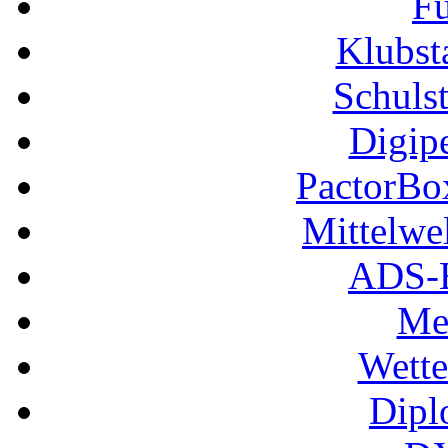
Fu
Klubs
Schuls
Digip
PactorB
Mittelwe
ADS-B
Me
Wette
Dipl