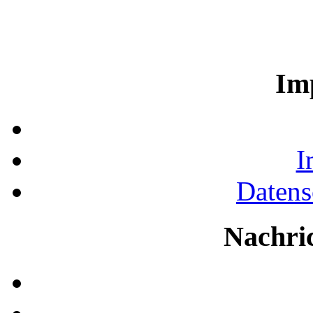
Im
I
Datens
Nachri