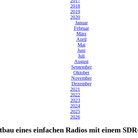
2017
2018
2019
2020
Januar
Februar
März
April
Mai
Juni
Juli
August
September
Oktober
November
Dezember
2021
2022
2023
2024
2025
2026
stbau eines einfachen Radios mit einem SDR