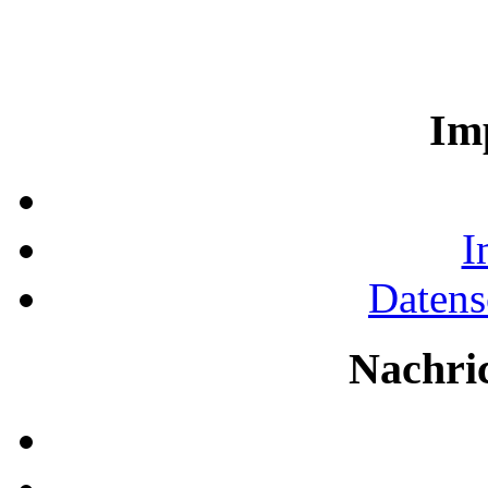
Im
I
Datens
Nachri