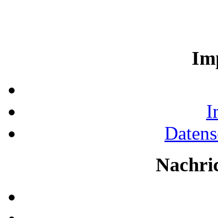
Im
I
Datens
Nachri