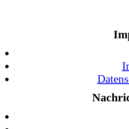
Im
I
Datens
Nachri