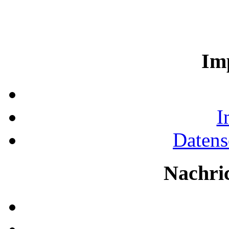
Im
I
Datens
Nachri