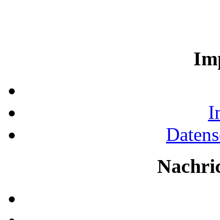
Im
I
Datens
Nachri